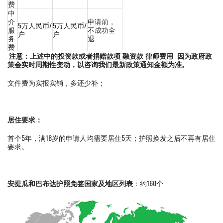
费
中
介
申请前，
5万人民币/
5万人民币/
服
不成功全
户
户
务
退
费
注意：上述中的投资款或者捐赠款项 融资款 律师费用 因为政府政
策会实时周期性变动，以咨询我们最新政策通知金额为准。
文件费为实报实销，多还少补；
居住要求：
首个5年，满18岁的申请人均需要居住5天；护照换发之后不再有居住
要求。
安提瓜和巴布达护照免签国家及地区列表
：约160个