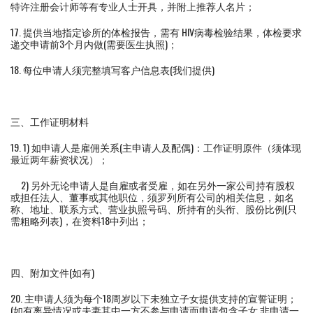
特许注册会计师等有专业人士开具，并附上推荐人名片；
17. 提供当地指定诊所的体检报告，需有 HIV病毒检验结果，体检要求
递交申请前3个月内做(需要医生执照)；
18. 每位申请人须完整填写客户信息表(我们提供)
三、工作证明材料
19. 1) 如申请人是雇佣关系(主申请人及配偶)：工作证明原件（须体现
最近两年薪资状况）；
2) 另外无论申请人是自雇或者受雇，如在另外一家公司持有股权
或担任法人、董事或其他职位，须罗列所有公司的相关信息，如名
称、地址、联系方式、营业执照号码、所持有的头衔、股份比例(只
需粗略列表)，在资料18中列出；
四、附加文件(如有)
20. 主申请人须为每个18周岁以下未独立子女提供支持的宣誓证明；
(如有离异情况或夫妻其中一方不参与申请而申请包含子女,非申请一