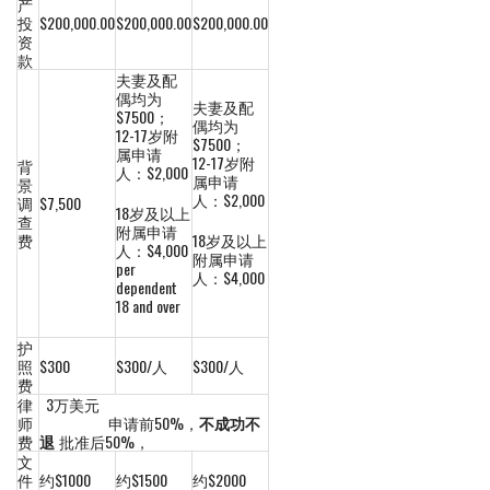
产
投
$200,000.00
$200,000.00
$200,000.00
资
款
夫妻及配
偶均为
夫妻及配
$7500；
偶均为
12-17岁附
$7500；
属申请
12-17岁附
背
人：$2,000
属申请
景
人：$2,000
调
$7,500
18岁及以上
查
附属申请
费
18岁及以上
人：$4,000
附属申请
per
人：$4,000
dependent
18 and over
护
照
$300
$300/人
$300/人
费
律
3万美元
师
申请前50%，
不成功不
费
退
批准后50%，
文
件
约$1000
约$1500
约$2000