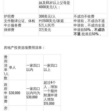
妹及65岁以上父母是
4000美元/人；
护照费
300美元/人
不成功不收费
文件翻译公证、体检
约1500美元/家庭
申请前，不成功不退
中介服务费
5万人民币
申请前，不成功全退
律师费
3万美元
申请前50%，
不成功
不退
批准后50%，
房地产投资选项费用清单：
费
用
清
一家四口
一家四口
单人
单
以内
以上
\人
数
超过4个
政
人，增加
府
一家四口
一个额外
申
$30,000
以内均为
附属申请
请
$30,000
人增加
费
$15,000
房