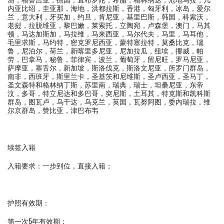
内亚比绍，圭亚那，海地，洪都拉斯，香港，匈牙利，冰岛，爱尔
兰，意大利，牙买加，约旦，肯尼亚，基里巴斯，韩国，科索沃，
老挝，拉脱维亚，黎巴嫩，莱索托，立陶宛，卢森堡，澳门，马其
顿，马达加斯加，马拉维，马来西亚，马尔代夫，马里，马耳他，
毛里求斯，马约特，密克罗尼西亚，蒙特塞拉特，莫桑比克，瑙
鲁，尼泊尔，荷兰，新喀里多尼亚，尼加拉瓜，纽埃，挪威，帕
劳，巴拿马，秘鲁，菲律宾，波兰，葡萄牙，留尼旺，罗马尼亚，
萨摩亚，塞舌尔，新加坡，斯洛伐克，斯洛文尼亚，所罗门群岛，
南非，西班牙，斯里兰卡，圣基茨和尼维斯，圣卢西亚，圣马丁，
圣文森特和格林纳丁斯，苏里南，瑞典，瑞士，坦桑尼亚，东帝
汶，多哥，特立尼达和多巴哥，突尼斯，土耳其，特克斯和凯科斯
群岛，图瓦卢，乌干达，乌克兰，英国，瓦努阿图，委内瑞拉，维
尔京群岛，赞比亚，津巴布韦
续签入籍
入籍要求：一步到位，直接入籍；
护照有效期：
第一次5年有效期；