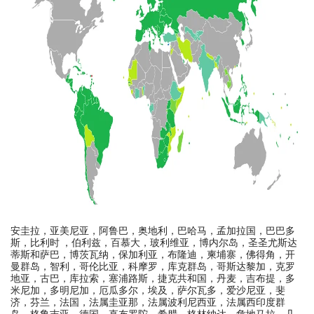
安圭拉，亚美尼亚，阿鲁巴，奥地利，巴哈马，孟加拉国，巴巴多
斯，比利时 ，伯利兹，百慕大，玻利维亚，博内尔岛，圣圣尤斯达
蒂斯和萨巴，博茨瓦纳，保加利亚，布隆迪，柬埔寨，佛得角，开
曼群岛，智利，哥伦比亚，科摩罗，库克群岛，哥斯达黎加，克罗
地亚，古巴，库拉索，塞浦路斯，捷克共和国，丹麦，吉布提，多
米尼加，多明尼加，厄瓜多尔，埃及，萨尔瓦多，爱沙尼亚，斐
济，芬兰，法国，法属圭亚那，法属波利尼西亚，法属西印度群
岛，格鲁吉亚，德国，直布罗陀，希腊，格林纳达，危地马拉，几