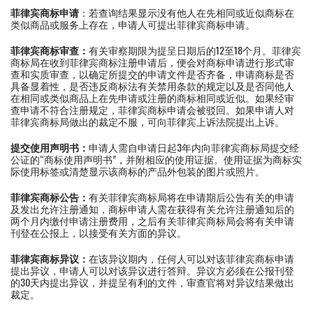
菲律宾商标申请
：若查询结果显示没有他人在先相同或近似商标在
类似商品或服务上存在，申请人可提出菲律宾商标申请。
菲律宾商标审查：
有关审察期限为提呈日期后的12至18个月。菲律宾
商标局在收到菲律宾商标注册申请后，便会对商标申请进行形式审
查和实质审查，以确定所提交的申请文件是否齐备，申请商标是否
具备显着性，是否违反商标法有关禁用条款的规定以及是否同他人
在相同或类似商品上在先申请或注册的商标相同或近似。如果经审
查申请不符合注册规定，菲律宾商标申请会被驳回。如果申请人对
菲律宾商标局做出的裁定不服，可向菲律宾上诉法院提出上诉。
提交使用声明书
：
申请人需自申请日起3年内向菲律宾商标局提交经
公证的“商标使用声明书”，并附相应的使用证据。使用证据为商标实
际使用标签或清楚显示该商标的产品外包装的图片或照片。
菲律宾商标公告：
有关菲律宾商标局将在申请期后公告有关的申请
及发出允许注册通知，商标申请人需在获得有关允许注册通知后的
两个月内缴付申请注册费用，之后有关菲律宾商标局会将有关申请
刊登在公报上，以接受有关方面的异议。
菲律宾商标异议：
在该异议期内，任何人可以对该菲律宾商标申请
提出异议，申请人可以对该异议进行答辩。异议方必须在公报刊登
的30天内提出异议，并提呈有利的文件，审查官将对异议结果做出
裁定。