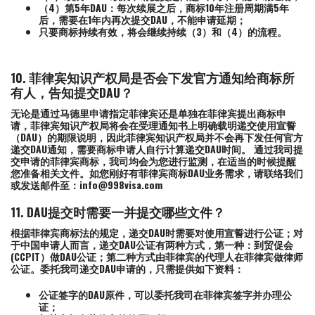
（4）第5年DAU：每次续展之后，商标10年注册周期满5年
后，需要在1年内再次提交DAU，不能申请延期；
只要商标持续有效，将会继续持续（3）和（4）的流程。
10. 菲律宾知识产权局是否会下发官方通知给商标所
有人，告知提交DAU？
无论是通过马德里申请指定菲律宾还是单独在菲律宾提出商标申
请，菲律宾知识产权局将会在受理通知书上明确载明递交使用宣誓
（DAU）的期限说明，因此菲律宾知识产权局并不会再下发任何官方
递交DAU通知，需要商标申请人自行计算递交DAU时间。 通过我司提
交申请的菲律宾商标，我司均会为您进行监测，在适当的时候提醒
您准备相关文件。如您刚好有菲律宾商标DAU业务需求，请联络我们
或发送邮件至：info@998visa.com
11. DAU提交时需要一并提交哪些文件？
根据菲律宾商标法的规定，递交DAU时需要对使用宣誓进行公证；对
于中国申请人而言，递交DAU公证有两种方式，第一种：到贸促会
(CCPIT）做DAU公证；第二种方式由菲律宾的代理人在菲律宾做律师
公证。委托我司递交DAU申请的，只需提供如下资料：
公证签字的DAU原件，可以委托我司在菲律宾签字并办理公
证；