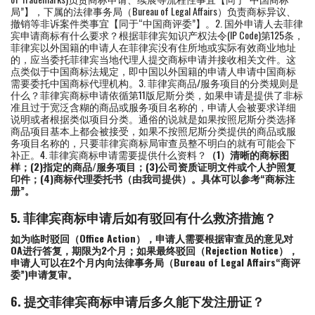
局”】，下属的法律事务局（Bureau of Legal Affairs）负责商标异议、
撤销等非诉案件类事宜【同于“中国商评委”】。2. 国外申请人去菲律
宾申请商标有什么要求？根据菲律宾知识产权法令(IP Code)第125条，
菲律宾以外国籍的申请人在菲律宾没有住所地或实际有效商业地址
的，应当委托菲律宾当地代理人提交商标申请并接收相关文件。这
点类似于中国商标法规定，即中国以外国籍的申请人申请中国商标
需要委托中国商标代理机构。3. 菲律宾商品/服务项目的分类规则是
什么？菲律宾商标申请依循第11版尼斯分类，如果申请是提供了非标
准且过于宽泛含糊的商品或服务项目名称的，申请人会被要求详细
说明或者根据类似项目分类。通俗的说就是如果按照尼斯分类选择
商品项目基本上都会被接受，如果不按照尼斯分类提供的商品或服
务项目名称的，只要菲律宾商标局审查员整不明白的就有可能会下
补正。4. 菲律宾商标申请需要提供什么资料？
（1）清晰的商标图
样；
(2)指定的商品/服务项目；
(3)公司资质证明文件或个人护照复
印件；
(4)商标代理委托书（由我司提供）。
具体可以参考“商标注
册”。
5. 菲律宾商标申请后如有驳回有什么救济措施？
如为临时驳回（Office Action），申请人需要根据审查员的意见对
OA进行答复，期限为2个月；如果最终驳回（Rejection Notice），
申请人可以在2个月内向法律事务局（Bureau of Legal Affairs“商评
委”)申请复审。
6. 提交菲律宾商标申请后多久能下发注册证？