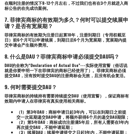
在顺利注册的情况下8-12个月左右，不过我们也有在3个月就进入商
标公告的在先成功案例。
7. 菲律宾商标的有效期为多久？何时可以提交续展申
请？是否有宽展期？
菲律宾商标的有效期为注册日起算10年，注册到期日（专用权截至
日）前6个月可以申请续展，到期日后6个月为宽展期，宽展期内提
交申请会产生额外费用。
8. 什么是DAU？菲律宾商标申请必须提交DAU吗？
DAU的全称为“Declaration of Actual Use”---实际使用宣誓（俗话说
就是你要申明一下在菲律宾的商标已经使用了）。菲律宾商标必须
提交DAU，没有按时提交DAU的注册商标会无效，且没有机会复活。
9. 何时需要提交DAU？
菲律宾商标的持续持有需要持续提交DAU（使用宣誓），保证商标有
效期内申请人在菲律宾有真实使用相关商标。
（1）第3年DAU：商标申请日起3年内，可以在到期日之前提
交一次延期递交DAU申请，将额外获得6个月的递交DAU期限；
（2）第5年DAU：商标成功注册满5年后，所有人需要在1年内
再次提交DAU，不能申请延期；
（3）续展DAU：续展申请提交之日起1年内，不能申请延期；