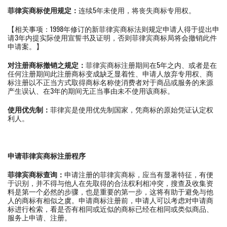
菲律宾商标使用规定：
连续5年未使用，将丧失商标专用权。
【相关事项：1998年修订的新菲律宾商标法则规定申请人得于提出申
请3年内提实际使用宣誓书及证明，否则菲律宾商标局将会撤销此件
申请案。】
对注册商标撤销之规定：
菲律宾商标注册期间在5年之内、或者是在
任何注册期间此注册商标变成缺乏显着性、申请人放弃专用权、商
标注册以不正当方式取得商标名称使消费者对于商品或服务的来源
产生误认、在3年的期间无正当事由未不使用该商标。
使用优先制：
菲律宾是使用优先制国家，凭商标的原始凭证认定权
利人。
申请菲律宾商标注册程序
菲律宾商标查询
：
申请注册的菲律宾商标，应当有显著特征，有便
于识别，并不得与他人在先取得的合法权利相冲突，搜查及收集资
料是第一个必然的步骤，也是重要的第一步，这将有助于避免与他
人的商标有相似之虞。申请商标注册前，申请人可以考虑对申请商
标进行检索，看是否有相同或近似的商标已经在相同或类似商品、
服务上申请、注册。