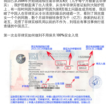
我自己从2004年开始就陆续往返菲律宾N次（几乎每个月都要去菲律
宾），我护照都盖满了出入境章。从当年菲律宾签证贴到大陆护照
上，有一段时间因为新版护照因为第8页领土问题改成另纸签。我目
睹了中国人在菲律宾从冷冷清清到最后的雄霸一方。看到了屌丝腐
女一个个的同胞，数个月就华丽转身变为千（亿万）身家的钻石王
老五。见惯了菲律宾移民局以前的不作为，到现在有事没事例行巡
查骚扰中国员工。
第一次去菲律宾如何做到不用保关 100%安全入境