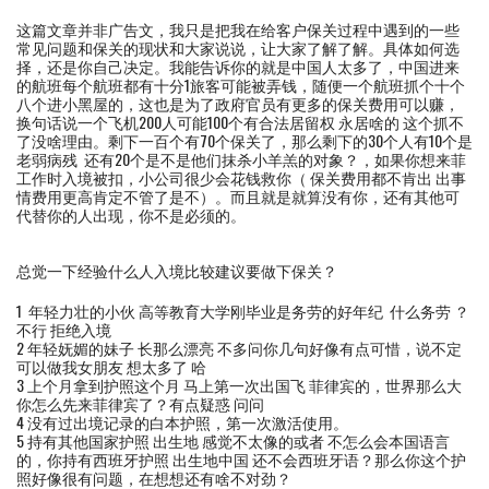
这篇文章并非广告文，我只是把我在给客户保关过程中遇到的一些
常见问题和保关的现状和大家说说，让大家了解了解。具体如何选
择，还是你自己决定。我能告诉你的就是中国人太多了，中国进来
的航班每个航班都有十分1旅客可能被弄钱，随便一个航班抓个十个
八个进小黑屋的，这也是为了政府官员有更多的保关费用可以赚，
换句话说一个飞机200人可能100个有合法居留权 永居啥的 这个抓不
了没啥理由。剩下一百个有70个保关了，那么剩下的30个人有10个是
老弱病残 还有20个是不是他们抹杀小羊羔的对象？，如果你想来菲
工作时入境被扣，小公司很少会花钱救你（ 保关费用都不肯出 出事
情费用更高肯定不管了是不）。而且就是就算没有你，还有其他可
代替你的人出现，你不是必须的。
总觉一下经验什么人入境比较建议要做下保关？
1 年轻力壮的小伙 高等教育大学刚毕业是务劳的好年纪 什么务劳 ？
不行 拒绝入境
2 年轻妩媚的妹子 长那么漂亮 不多问你几句好像有点可惜，说不定
可以做我女朋友 想太多了 哈
3 上个月拿到护照这个月 马上第一次出国飞 菲律宾的，世界那么大
你怎么先来菲律宾了？有点疑惑 问问
4 没有过出境记录的白本护照，第一次激活使用。
5 持有其他国家护照 出生地 感觉不太像的或者 不怎么会本国语言
的，你持有西班牙护照 出生地中国 还不会西班牙语？那么你这个护
照好像很有问题，在想想还有啥不对劲？