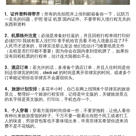
1、证件资料得带齐：
所有的先拍照并上传到邮箱备份一下，以防万
一丢失的问题，护照 签证 机票 国内证件。不要带和入境行程无关的
东西和资料
2、机票格外注意：
必须是准备好往返的，并且回程行程单得打印好
必须打印 我就有客人没打印 拿手机给官员看 不给入境最后花了7千
人民币才进来的，菲律宾没那么发达 他们也估计刁难要纸质文件
（去程是否打印都不重要）因为你会在国内拿到登机牌了， 如果你
没有回程机票的行程单，估计连大陆都出不去。
3、酒店订单：
若允许的话，多准备个酒店订单，并且入住时间是你
到达菲律宾的时间，check out 的时间是离开菲律宾的时间。或者多个
订单能证明你在菲律宾不会露宿街头。
4、旅游计划安排：
多花半小时，自己在网上找10来个菲律宾的旅游
景点，整理好一个旅游行程安排，记得是中文版的，关键旅游景点
的名字得是英文版的。打印出，手机也存一个。
5、个人穿着：
穿着方面得时尚得体一些，不要穿拖鞋，让他人看你
有种出来旅游度假的样子。千万不要一眼看出你想个民工或者打工
人的味道，穷游背包客也不要体现出来，毕竟菲律宾希望你进来消
费不是不花钱的。