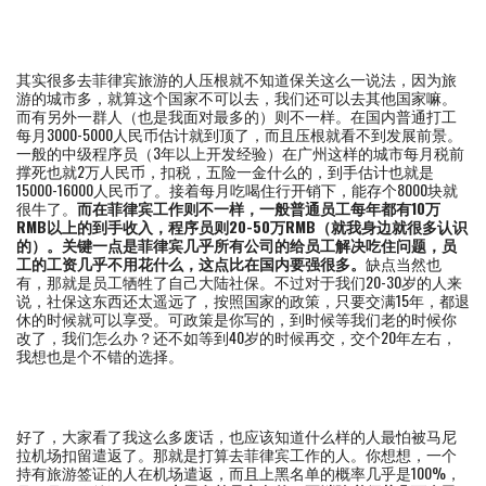
其实很多去菲律宾旅游的人压根就不知道保关这么一说法，因为旅
游的城市多，就算这个国家不可以去，我们还可以去其他国家嘛。
而有另外一群人（也是我面对最多的）则不一样。在国内普通打工
每月3000-5000人民币估计就到顶了，而且压根就看不到发展前景。
一般的中级程序员（3年以上开发经验）在广州这样的城市每月税前
撑死也就2万人民币，扣税，五险一金什么的，到手估计也就是
15000-16000人民币了。接着每月吃喝住行开销下，能存个8000块就
很牛了。
而在菲律宾工作则不一样，一般普通员工每年都有10万
RMB以上的到手收入，程序员则20-50万RMB（就我身边就很多认识
的）。关键一点是菲律宾几乎所有公司的给员工解决吃住问题，员
工的工资几乎不用花什么，这点比在国内要强很多。
缺点当然也
有，那就是员工牺牲了自己大陆社保。不过对于我们20-30岁的人来
说，社保这东西还太遥远了，按照国家的政策，只要交满15年，都退
休的时候就可以享受。可政策是你写的，到时候等我们老的时候你
改了，我们怎么办？还不如等到40岁的时候再交，交个20年左右，
我想也是个不错的选择。
好了，大家看了我这么多废话，也应该知道什么样的人最怕被马尼
拉机场扣留遣返了。那就是打算去菲律宾工作的人。你想想，一个
持有旅游签证的人在机场遣返，而且上黑名单的概率几乎是100%，