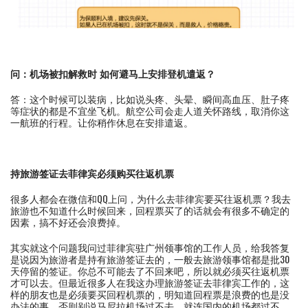
问：机场被扣解救时 如何避马上安排登机遣返？
答：这个时候可以装病，比如说头疼、头晕、瞬间高血压、肚子疼
等症状的都是不宜坐飞机。航空公司会走人道关怀路线，取消你这
一航班的行程。让你稍作休息在安排遣返。
持旅游签证去菲律宾必须购买往返机票
很多人都会在微信和QQ上问，为什么去菲律宾要买往返机票？我去
旅游也不知道什么时候回来，回程票买了的话就会有很多不确定的
因素，搞不好还会浪费掉。
其实就这个问题我问过菲律宾驻广州领事馆的工作人员，给我答复
是说因为旅游者是持有旅游签证去的，一般去旅游领事馆都是批30
天停留的签证。你总不可能去了不回来吧，所以就必须买往返机票
才可以去。但最近很多人在我这办理旅游签证去菲律宾工作的，这
样的朋友也是必须要买回程机票的，明知道回程票是浪费的也是没
办法的事。否则别说马尼拉机场过不去，就连国内的机场都过不