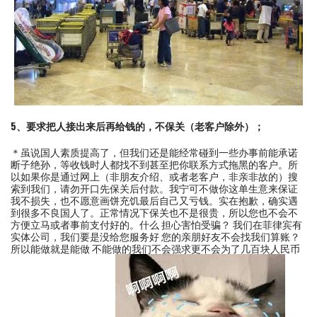
5、要求把人接出来后再给钱的，不保关（老客户除外）；
＊虽说国人素质提高了，但我们还是能经常碰到一些办事前能承诺
断子绝孙，等收钱时人都找不到甚至把你联系方式拖黑的客户。所
以如果你是通过网上（非朋友介绍、或者老客户，非亲非故的）搜
索到我们，请勿开口先保关后付款。我宁可不做你这单生意来保证
我不损失，也不愿意画饼充饥最后自己又亏钱。实在抱歉，确实遇
到很多不良国人了。正常情况下保关也不是很贵，所以您也不会不
方便立马或者事前支付好的。什么 担心害怕受骗？ 我们在菲律宾有
实体公司，我们要是没给您服务好 您的亲朋好友不会找我们算账？
所以能做就是能做 不能做的我们不会强求更不会为了几百块人民币