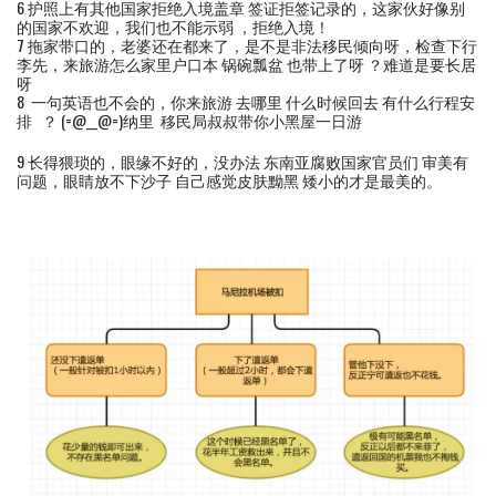
6 护照上有其他国家拒绝入境盖章 签证拒签记录的，这家伙好像别
的国家不欢迎，我们也不能示弱 ，拒绝入境！
7 拖家带口的，老婆还在都来了，是不是非法移民倾向呀，检查下行
李先，来旅游怎么家里户口本 锅碗瓢盆 也带上了呀 ？难道是要长居
呀
8 一句英语也不会的，你来旅游 去哪里 什么时候回去 有什么行程安
排 ？ (=@__@=)纳里 移民局叔叔带你小黑屋一日游
9 长得猥琐的，眼缘不好的，没办法 东南亚腐败国家官员们 审美有
问题，眼睛放不下沙子 自己感觉皮肤黝黑 矮小的才是最美的。