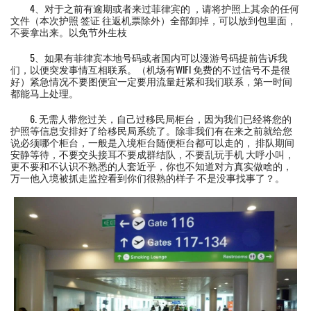
4、对于之前有逾期或者来过菲律宾的 ，请将护照上其余的任何
文件（本次护照 签证 往返机票除外）全部卸掉，可以放到包里面，
不要拿出来。以免节外生枝
5、如果有菲律宾本地号码或者国内可以漫游号码提前告诉我
们，以便突发事情互相联系。（机场有WIFI 免费的不过信号不是很
好）紧急情况不要图便宜一定要用流量赶紧和我们联系，第一时间
都能马上处理。
6. 无需人带您过关，自己过移民局柜台，因为我们已经将您的
护照等信息安排好了给移民局系统了。除非我们有在来之前就给您
说必须哪个柜台，一般是入境柜台随便柜台都可以走的， 排队期间
安静等待，不要交头接耳不要成群结队，不要乱玩手机 大呼小叫，
更不要和不认识不熟悉的人套近乎，你也不知道对方真实做啥的，
万一他入境被抓走监控看到你们很熟的样子 不是没事找事了？。