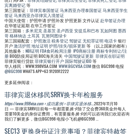
宾离婚登记
等
第三国签证：
菲律宾泰国签证
马来西亚办理泰国签证
马来西亚学生
签证
马来西亚办菲律宾入境签证
中国大使馆：护照申请 护照补发 护照更新 文件认证
赴华签证办理
在华签证延期 在华工作签证
第三国籍：
多米尼克
圣基茨
圣卢西亚
安提瓜和巴布
瓦如阿图
墨西
哥
格林纳达
土耳其
瓦努阿图绿卡
第三国籍配套：
护照激活
税务登记
驾驶证
无犯罪证明
电话卡
银行
开户
激活护照
地址证明
护照/挂失/损坏更新
等 （以上国家的都有）
其他服务：
NBI证明
FDA食药检局注册
IPO商标注册
商标专利转让/注
册
BOQ防疫局证明 BOC海关清关
中国驾驶证更新
菲律宾在职证明
菲律宾银行贷款
菲律宾银行开户
国际驾驶证IDD
等
华人移民：WWW.998VISA.COM
WWW.BGCVISA.COM
微信 BGC998 电报
@BGC998
WHAT'S APP+63 9120912222
更多延伸阅读：
菲律宾退休移民SRRV换卡年检服务
https://www.998visa.com › 成功案例 › 菲律宾退休移...
2022年11月10
日 — 菲律宾SRRV目前每一年都需要
换卡
除了交会费360美金外每人
需要10美金的身份证费用，有需要服务
换卡
的可以咨询我们欢迎咨询
我们了解更多，微信BGC998 电报小飞机@BGC998 ...
SEC13 更换身份证注意事项？菲律宾特赦签