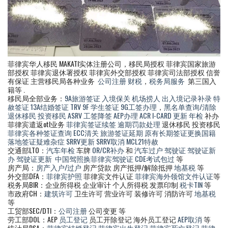
菲律宾华人移民 MAKATI实体注册公司，移民局授权 菲律宾国家旅游
部授权 菲律宾退休署授权 菲律宾外交部授权 菲律宾司法部授权 信誉
有保证 主营移民局各种业务
公司注册
财税
，
税务局服务
第三国入
籍等 .
移民局全部业务：
9A旅游签证
入境保关
机场捞人
出入境记录补录
特
赦签证
13A结婚签证
TRV
9F 学生签证
9G工签办理
，
黑名单查询/清除
退休移民
投资移民
ASRV
工签降签
AEP办理
ACR I-CARD 更新
年检
补办
菲律宾遣返otl业务
菲律宾签证续签
逾期罚款处理
退休移民 投资移民
菲律宾各种签证查询
ECC清关
旅游签证延期
原有长期签证更换国籍
落地签证疑难杂症
SRRV更新
SRRV取消
MCL21特赦
交通部LTO：
汽车年检
车牌
OR/CR补办
和
汽车过户
驾驶证
驾驶证新
办
驾驶证更新
中国驾照换菲律宾驾驶证
CDE考试包过
等
房产局：
房产入户/过户
房产贷款 房产抵押/解除抵押
地基税
等
外交部DFA：
菲律宾护照
菲律宾文件认证
菲律宾海外领馆文件认证
等
税务局BIR：企业所得税 企业审计 个人所得税 发票印制
税卡TIN
等
市政府CH：
建筑许可
卫生许可 营业许可 装修许可 消防许可
地基税
等
工贸部SEC/DTI：
公司注册
公司变更 等
劳工部DOL：AEP
员工登记
员工开除登记 海外员工登记
AEP取消
等
统计局PSA：
菲律宾结婚登记
菲律宾出生登记
菲律宾死亡登记
菲律