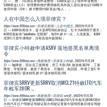
日 — ... 费： 1菲律宾本地申请费用：5300美金/人2 境外申请费用：
5300美金/人C）管理费和维护费用移民局外国人居住身份证I-CARD卡
使用年限（5年）
换卡
费用约60 美金/每人， ...
人在中国怎么入境菲律宾？
https://www.998visa.com › 菲律宾新闻 › 人在中国怎...
2022年11月11
日 — ASRV有两张卡，蓝卡是APECO的身份证，红卡为ACR用于通关；
ACR背面标有“indefinite-无限期”，每5年
换卡
一次，入境更新。 ASRV
优势1.只需年满18岁，没有其他年龄限制；
菲律宾小特赦申请ASRV 落地签黑名单离境
令
https://www.998visa.com › 商家推荐 › 菲律宾小特赦...
2022年11月24
日 — 9g降签，苏比克工签降签，劳工卡取消4. 旅游签满2年，工签
降签，学签降签，被发了离境令，可撤回，免回国，申请工签5. 申
请退休移民/ 退休移民
换卡
/ 退休移民取消6.
菲律宾SRRV更新SRRV取消MCL21特赦LTO汽车
年检车牌OR ...
https://www.998visa.com › 商家推荐 › 菲律宾-srrv更...
2022年11月20
日 — 菲律宾SRRV更新SRRV取消MCL21特赦LTO汽车年检车牌OR/CR补
办和汽车过户驾驶证驾驶证新办驾驶证更新中国驾照换菲律宾驾驶