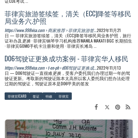
证CDE考试 ...
菲律宾旅游签续签，清关（ECC)降签等移民
局业务六.护照
https://www.998visa.com › 商家推荐 › 菲律宾旅游签...
2022年11月21
日 — 菲律宾旅游签续签，清关（ECC)降签等移民局业务护照，旅行
证补办及
更换
· 菲律宾钢琴学习机构推荐MANILA MAKATI BGC 长期招生
· 菲律宾GOMO手机卡注册和使用 · 菲律宾长滩岛 ...
D06驾驶证更换成功案例 - 菲律宾华人移民
https://www.998visa.com › t-en-ph › d06驾驶证更换成...
2022年11月13
日 — D06驾驶证一直很难
更换
，受客户委托我们办理过期一年的驾
驶证更新。考取新的驾驶证陈本太高所以客人委托我们想办法处理
过期的驾驶证，驾驶证原本是D06甲美的签发
菲律宾ICARD
签证
特赦
菲律宾