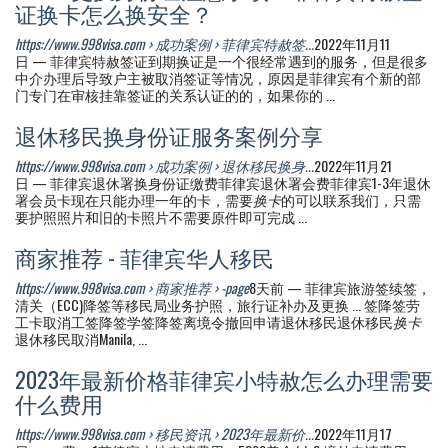
证换卡怎么换安全？
https://www.998visa.com › 成功案例 › 菲律宾特赦签...
2022年11月11
日 — 菲律宾特赦签证到期换证是一个很经常遇到的服务，但是很多
中介办理后导致户主被取消签证等情况，原因是菲律宾有个新的部
门专门在审核挂靠签证的关系认证的的，如果你的 ...
退休移民换身份证服务案例分享
https://www.998visa.com › 成功案例 › 退休移民换身...
2022年11月21
日 — 菲律宾退休署换身份证缴费菲律宾退休署会费菲律宾1-3年退休
署会员卡现在只能办理一年的卡，需要
换卡
的可以联系我们，只需
要护照照片和旧的卡照片不需要原件即可完成 ...
商家推荐 - 菲律宾华人移民
https://www.998visa.com › 商家推荐 › -page
8天前 — 菲律宾旅游签续签，
清关（ECC)降签等移民局业务护照，旅行证补办及更换 ... 签降签劳
工卡取消工签降签学签降签离境令撤回申请退休移民退休移民
换卡
退休移民取消Manila, ...
2023年最新价格菲律宾小特赦怎么办理需要
什么费用
https://www.998visa.com › 移民资讯 › 2023年最新价...
2022年11月17