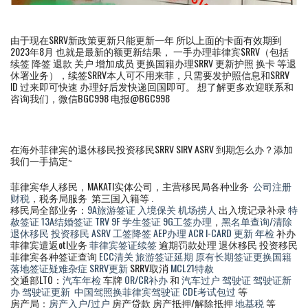
由于现在SRRV新政策更新只能更新一年 所以上面的卡面有效期到
2023年8月 也就是最新的额更新结果， 一手办理菲律宾SRRV（包括
续签 降签 退款 关户 增加成员 更换国籍办理SRRV 更新护照 换卡 等退
休署业务），续签SRRV本人可不用来菲，只需要发护照信息和SRRV
ID 过来即可快速 办理好后发快递回国即可。 想了解更多欢迎联系和
咨询我们，微信BGC998 电报@BGC998
在海外菲律宾的退休移民投资移民SRRV SIRV ASRV 到期怎么办？添加
我们一手搞定~
菲律宾华人移民，MAKATI实体公司，主营移民局各种业务
公司注册
财税
，税务局服务 第三国入籍等 .
移民局全部业务：
9A旅游签证
入境保关
机场捞人
出入境记录补录
特
赦签证
13A结婚签证
TRV
9F 学生签证
9G工签办理
，
黑名单查询/清除
退休移民
投资移民
ASRV
工签降签
AEP办理
ACR I-CARD 更新
年检
补办
菲律宾遣返otl业务
菲律宾签证续签
逾期罚款处理 退休移民 投资移民
菲律宾各种签证查询
ECC清关
旅游签证延期
原有长期签证更换国籍
落地签证疑难杂症
SRRV更新
SRRV取消
MCL21特赦
交通部LTO：
汽车年检
车牌
OR/CR补办
和
汽车过户
驾驶证
驾驶证新
办
驾驶证更新
中国驾照换菲律宾驾驶证
CDE考试包过
等
房产局：
房产入户/过户
房产贷款 房产抵押/解除抵押
地基税
等