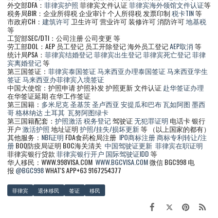
外交部DFA：
菲律宾护照
菲律宾文件认证
菲律宾海外领馆文件认证
等
税务局BIR：企业所得税 企业审计 个人所得税 发票印制
税卡TIN
等
市政府CH：
建筑许可
卫生许可 营业许可 装修许可 消防许可
地基税
等
工贸部SEC/DTI：公司注册 公司变更 等
劳工部DOL：AEP 员工登记 员工开除登记 海外员工登记
AEP取消
等
统计局PSA：
菲律宾结婚登记
菲律宾出生登记
菲律宾死亡登记
菲律
宾离婚登记
等
第三国签证：
菲律宾泰国签证
马来西亚办理泰国签证
马来西亚学生
签证
马来西亚办菲律宾入境签证
中国大使馆：护照申请 护照补发 护照更新 文件认证
赴华签证办理
在华签证延期 在华工作签证
第三国籍：
多米尼克
圣基茨
圣卢西亚
安提瓜和巴布
瓦如阿图
墨西
哥
格林纳达
土耳其
瓦努阿图绿卡
第三国籍配套：
护照激活
税务登记
驾驶证
无犯罪证明
电话卡 银行
开户
激活护照
地址证明
护照/挂失/损坏更新
等 （以上国家的都有）
其他服务：
NBI证明
FDA食药检局注册
IPO商标注册
商标专利转让/注
册
BOQ防疫局证明 BOC海关清关
中国驾驶证更新
菲律宾在职证明
菲律宾银行贷款
菲律宾银行开户
国际驾驶证IDD
等
华人移民：WWW.998VISA.COM
WWW.BGCVISA.COM
微信 BGC998 电
报
@BGC998
WHAT'S APP+63 9167254377
菲律宾
退休移民
签证
移民