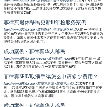
退休移民换身份证服务案例分享 · 2020.01月恭喜李小姐一家四口获签
菲律宾小特赦ASRV · 工作签证9G降签9A
成功
案例 · 2019.7月恭喜李先
生获签菲律宾
SRRV
.
菲律宾退休移民更新ID年检服务案例
https://www.998visa.com › 成功案例 › 菲律宾退休移...
3天前 — 持有菲律
宾的
SRRV
退休养老签证需要办理年检，年费为一年360美金身份证为
10美金，如果人在国外或者不方便前往可以联系我们办理ID 更新，办
理好后快递到你的地址即可。
成功案例 - 菲律宾华人移民
https://www.998visa.com › t-en-ph › 成功案例 › -page
2022年11月11日 —
成
功
案例- 菲律宾华人移民. ...
成功
案例. 恭喜杨先生获得圣基茨入籍
成
功
21-5 ... 2021.2月恭喜郜先生一家获签菲律宾
SRRV
.
菲律宾SRRV取消手续怎么申请多少费用？
https://www.998visa.com › 菲律宾新闻 › 菲律宾srrv取...
2022年11月11
日 — 菲律宾
SRRV
取消手续怎么申请多少费用？欢迎咨询我们了解更
多，微信BGC998 电报小飞机@BGC998 优先咨询电报免验证直接咨
询。 添加请主动告知咨询事宜谢谢。
成功案例 - 菲律宾华人移民