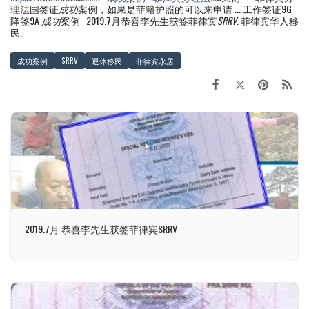
理法国签证
成功
案例，如果是菲籍护照的可以来申请 ... 工作签证9G
降签9A
成功
案例 · 2019.7月恭喜李先生获签菲律宾
SRRV
. 菲律宾华人移
民.
成功案例
SRRV
退休移民
菲律宾永居
2019.7月 恭喜李先生获签菲律宾SRRV