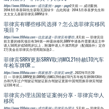
https://www.998visa.com › 成功案例 › -page › -page
2天前 —
成功
案例.
2014.9月恭喜GU先生获取瓦国绿卡 · 点此阅读 · 2014.5月恭喜梦先生和
太太女儿喜获菲律宾
SRRV
绿卡.
菲律宾有哪些移民选择？怎么选菲律宾移民
项目？
https://www.998visa.com › 信息速递 › 菲律宾有哪些...
8天前 — 菲律宾目
前主要的移民项目有3种第一种退休移民
SRRV
申请条件需要满足主申
请人50周岁或50周岁以上，附属申请人不满21周岁（配偶除外）定存
2万美金在菲律宾办理周期加急3 ...
菲律宾SRRV更新SRRV取消MCL21特赦LTO汽车
年检车牌OR ...
https://www.998visa.com › 商家推荐 › 菲律宾-srrv更...
2022年11月20
日 — 菲律宾
SRRV
更新
SRRV
取消MCL21特赦LTO汽车年检车牌OR/CR补
办和汽车过户驾驶证驾驶证新办驾驶证更新中国驾照换菲律宾驾驶
证CDE考试 ...
菲律宾办理法国签证案例分享 - 菲律宾华人
移民
https://www.998visa.com › 成功案例 › 菲律宾办理法...
5天前 — 菲律宾办