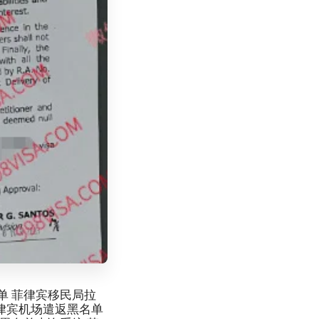
单 菲律宾移民局拉
菲律宾机场遣返黑名单