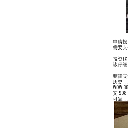
申请投
需要支
投资移
该仔细
菲律宾
历史，
WOW
宾 9
可靠，