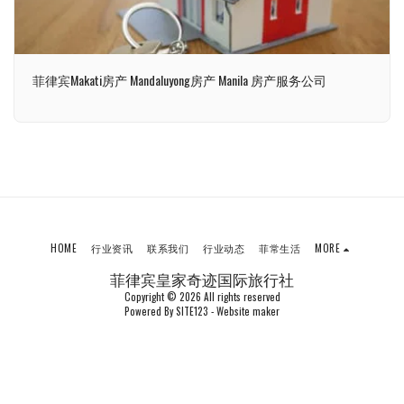
菲律宾Makati房产 Mandaluyong房产 Manila 房产服务公司
HOME
行业资讯
联系我们
行业动态
菲常生活
MORE
菲律宾皇家奇迹国际旅行社
Copyright © 2026 All rights reserved
Powered By
SITE123
-
Website maker