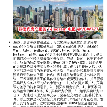
Avida：
更名手续费最便宜，可以邮件开发商发起更名流程
Avida的不少项目都很受欢迎，如Alabang的ALTURA，Makati的
West、Asten、Southpoint，BGC的Cityflex、34街、Verte、
Montane、Turf等。Avida的更名手续费只有5000比索而且，是目
前我们经手的转名费最低的开发商。但是，是的，这里有个但
是。Avida的转名需要缴税，6%的CGT和1.5%的DST。以前这里
的计税基价是按照买入价的净价计算，但是7月税改之后，达
义市和马卡蒂是的政府评估价大涨，目前的计税基价都是要按
照政府评估价为依据。转名由房主邮件给开发商提出转名提
议，开发商根据房子的具体信息给出税费预估价格。并且要求
买卖双方准备相应的转名申请文件：1，转名费支票。2，买卖
双方签字的转名同意书。3， 新买家预定协议。4，新买家国
税局盖章的1904表格。5，买卖双方护照。6，如果买卖双方中
任何一方通过代理人签字交易，需要提交3份公证的委托书原
件。以上文件全部完整提交开发商后，2周至2个月左右由开发
商出具转名合同。这时就可以缴纳CGT和DST相应金额的税
款。买卖双方签署转名合同并公证，连同缴税凭证原价一并交