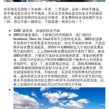
在菲律宾买房除了开发商一手房，二手现房，还有一种转手楼花。
转手楼花是从房主手中购买，并且在开发商处提交转名文件的购买
形式。各家开发商对转名的文件要求、更名费和转名流程都不完全
一样，所以不能一概而论。下面就逐一简单介绍一下：
SMDC: 最简单、快速的转名手续
SMDC的诸多项目，大家都已经耳熟能详，热门项目S
Residences, Shore, Air, Coast等有不少的转名买卖。SMDC的这家
开发商对于投资客是非常的友好，转名手续相对简单，只是近
两年转名费水涨船高。2019年年初MOA附近几个项目更名费从
15万涨到30万，上上周Air到更名费也由15万涨到了30万。购买
SMDC的楼花，只要买方选好合适价格的房源，准备好购房资
金，到双方约定的过户时间到SMDC的客户服务中心办理更名
手续即可。提交；1，新买家预定协议。2，国税局1904表格。
SMDC客服现场审核买卖双方转名文件，缴纳更名费支票，即
完成现场更名手续。手续结束，买卖双方按照事先约定的价
格，减掉原房主未支付开发商的房款，当即支付卖方首付款。
更名手续和结清付款仅需2小时至半天的时间可全部完成，买
家人在国内不在现场也可以代为办理过户手续。