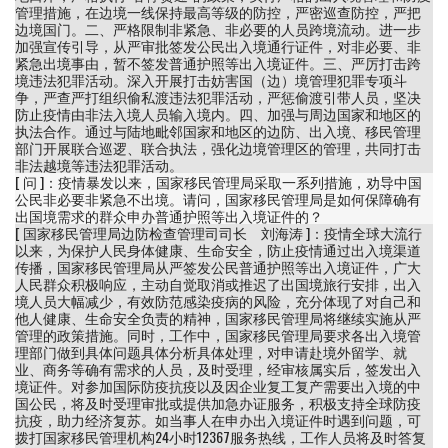
管理措施，在边境一线保持最高等级的防控，严密巡查防控，严把
边境国门。二、严格限制非紧急、非必要的人员跨境流动。进一步
加强宣传引导，从严审批签发公民出入境通行证件，对非必要、非
紧急出境事由，暂不签发普通护照等出入境证件。三、严厉打击跨
境违法犯罪活动。深入开展打击妨害国（边）境管理犯罪专项斗
争，严查严打组织偷私渡违法犯罪活动，严惩偷渡引带人员，坚决
防止疫情由非法入境人员输入境内。四、加强与周边国家和地区的
执法合作。通过与陆地毗邻国家和地区的边防、出入境、移民管理
部门开展联合巡逻、联合执法，强化边境管理区的管理，共同打击
非法越境等违法犯罪活动。
[ 问 ]：疫情暴发以来，国家移民管理局采取一系列措施，劝导中国
公民非必要非紧急不出境。请问，国家移民管理局是如何保障确有
出国境需求的群众申办普通护照等出入境证件的？
[ 国家移民管理局边防检查管理司司长 刘海涛 ]：疫情全球大流行
以来，为保护人民身体健康、生命安全，防止疫情通过出入境渠道
传播，国家移民管理局从严签发公民普通护照等出入境证件，广大
人民群众积极响应，主动自觉取消或推迟了出国境旅行安排，出入
境人员大幅减少，有效防范感染疫病的风险，充分体现了对自己和
他人健康、生命安全负责的精神，国家移民管理局将继续实施从严
管理的政策措施。同时，工作中，国家移民管理局要求各出入境管
理部门做到具体问题具体分析具体处理，对申请赴境外留学、就
业、商务等确有需求的人员，及时受理，经审核属实后，签发出入
境证件。对参加国际防疫抗疫以及因企业复工复产需要出入境的中
国公民，将及时受理审批或提供加急办证服务，积极支持全球防疫
抗疫，助力经济复苏。如当事人在申办出入境证件时遇到问题，可
拨打国家移民管理机构24小时12367服务热线，工作人员将及时答复