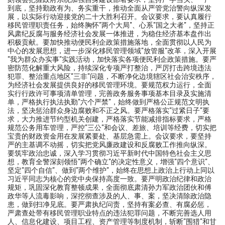
到底，坚持勤政有为、务实重干，推动全面从严管党治警向纵深发
展，以实际行动迎接党的二十大胜利召开。会议要求，要认真履行
移民管理职责任务，始终胸怀"两个大局"、心系"国之大者"，坚持正
风肃纪反腐与服务经济社会发展一体推进，为稳住经济基本盘作出
积极贡献。要加快推动便民利企政策措施落地，全面贯彻以人民为
中心的发展思想，进一步深化移民管理领域"放管服"改革，深入开展
"我为群众办实事"实践活动，加快落实各项便民利企政策措施。要严
密防范化解重大风险，持续深化专项严打整治，严厉打击跨境违法
犯罪、整治重点地区"三非"问题，不断净化边境辖区社会治安秩序，
为经济社会发展提供良好的移民管理环境。要规范权力运行，全面
实行行政许可事项清单管理，完善政务服务事项基本目录及实施清
单，严格执行执法执勤"六个严禁"，始终做到严格公正规范文明执
法，坚决惩治群众身边腐败和不正之风。要严格落实"过紧日子"要
求，大力推进节约型机关创建，严格落实节能减排指标要求，严格
规范公务用车管理，严控"三公"和会议、差旅、培训等经费，切实把
宝贵的财政资金用在发展紧要处、基层急需上。会议要求，要坚持
严的主基调不动摇，切实把党风廉政建设和反腐败工作推向纵深。
要筑牢政治忠诚，深入学习贯彻习近平新时代中国特色社会主义思
想，教育全警深刻领悟"两个确立"的决定性意义，增强"四个意识"、
坚定"四个自信"、做到"两个维护"，始终在思想上政治上行动上同以
习近平同志为核心的党中央保持高度一致。要严明政治纪律和政治
规矩，巩固深化教育整顿成果，全面彻底肃清孙力军政治团伙和傅
政华等人流毒影响，深挖彻查涉及的人、事、案，坚决清除政治隐
患，做到扫净见底。要严肃执纪问责，坚持有案必查、有腐必惩，
严肃查处带有移民管理职业特点的违法犯罪问题，不断完善选人用
人、信息化建设、项目工程、资产管理等制度机制，斩断"围猎"和甘