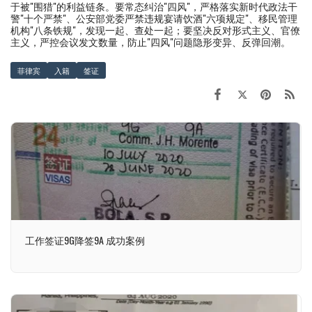
于被"围猎"的利益链条。要常态纠治"四风"，严格落实新时代政法干
警"十个严禁"、公安部党委严禁违规宴请饮酒"六项规定"、移民管理
机构"八条铁规"，发现一起、查处一起；要坚决反对形式主义、官僚
主义，严控会议发文数量，防止"四风"问题隐形变异、反弹回潮。
菲律宾
入籍
签证
工作签证9G降签9A 成功案例