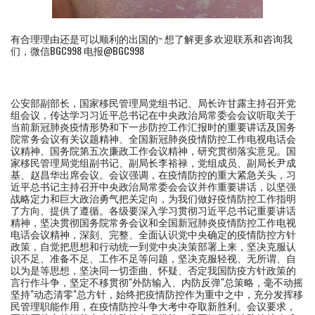
有合理理由还是可以顺利的出国的~ 想了解更多欢迎联系和咨询我
们，微信BGC998 电报@BGC998
公安部副部长，国家移民管理局党组书记、局长许甘露主持召开党
组会议，传达学习习近平总书记在中央政治局常委会会议听取关于
当前新冠肺炎疫情形势和下一步防控工作汇报时的重要讲话及国务
院常务会议有关议题精神、全国新冠肺炎疫情防控工作电视电话会
议精神、国务院第五次廉政工作会议精神，研究贯彻落实意见。国
家移民管理局党组副书记、副局长李裕禄，党组成员、副局长尹成
基、赵昌华出席会议。会议强调，在疫情防控的重大紧急关头，习
近平总书记主持召开中央政治局常委会会议并作重要讲话，以坚强
战略定力和巨大政治勇气把关定向，为我们做好疫情防控工作指明
了方向、提供了遵循。各级要深入学习贯彻习近平总书记重要讲话
精神，坚决贯彻国务院常务会议和全国新冠肺炎疫情防控工作电视
电话会议精神，深刻、完整、全面认识党中央确定的疫情防控方针
政策，自觉把思想和行动统一到党中央决策部署上来，坚决克服认
识不足、准备不足、工作不足等问题，坚决克服轻视、无所谓、自
以为是等思想，坚决同一切歪曲、怀疑、否定我国防疫方针政策的
言行作斗争，坚定不移贯彻"外防输入、内防反弹"总策略，毫不动摇
坚持"动态清零"总方针，始终把疫情防控作为重中之中，充分发挥移
民管理职能作用，在疫情防控斗争大考中夺取新胜利。会议要求，