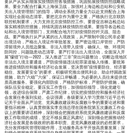
要从严从实从细落实疫情防控各项措施，巩固拓展疫情防控战略成
果。要全力配合打赢大上海保卫战，加强对上海边检总站和公安机
关出入境管理部门的指导，调动全系统力量全力以赴支持配合上海
实现社会面动态清零。要把北京作为重中之重，严格执行北京联防
联控机制要求，大力支持北京疫情防控工作。要督促吉林边检总站
落实精准防控措施，持续巩固吉林疫情防控成果。要指导各边检总
站和出入境管理部门，支持配合地方打好疫情防控歼灭战、阻击
战。要严格执行从严从紧的出入境政策，从严限制中国公民非必要
出境活动，严格出入境证件审批签发。要严密边境口岸管控，严防
滞留境外人员抵边聚集、非法入境带入疫情，确保人、物、环境同
防同控，问题隐患动态清零。要严打非法出入境活动，全面深入开
展"獴猎"行动—2022，深入推进"三非"突出问题整治，切断边境地区
非法出入境主要通道，严防疫情循违法犯罪渠道输入传播。要统筹
推进疫情防控和服务经济社会发展，坚决贯彻"疫情要防住、经济要
稳住、发展要安全"的要求，积极研究推出便民利企、助企纾困政策
措施，助力"六稳""六保"，保证口岸畅通，为必要的人员往来提供优
质高效服务。要强化内部防疫，严格防护标准，严密防护措施，确
保队伍安全稳定。要压实工作责任，加强组织领导，强化党建引
领，改进综合保障，严肃工作纪律，切实把疫情防控和服务经济社
会发展任务落到实处。会议强调，各级要深入学习贯彻习近平总书
记关于全面从严治党、党风廉政建设和反腐败斗争的重要论述和重
要指示精神，认真贯彻落实李克强总理在国务院第五次廉政工作会
议上的重要讲话精神，深刻领会把握政府系统党风廉政建设和反腐
败工作取得的成绩，坚定不移反腐正风肃纪；深刻领会把握推动经
济社会发展是各级政府的基本职责、是党风廉政建设的必然要求，
充分发挥移民管理职能作用，主动服务高水平开放高质量发展；深
刻领会把握政府系统加强自身建设部署要求，坚持严字当头、一严