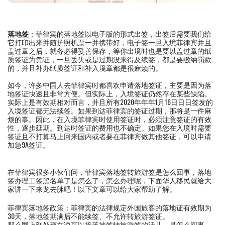
落地签
：菲律宾的落地签以电子版的形式出签，出签后需要我们给
它打印出来并随护照机票一并携带好，电子签一旦入境菲律宾并且
盖过章之后，就务必得妥善保存，等你出境时也是要以盖过章的纸
质签证为凭证，一旦丢失或是过期没来得及续签，都是要缴纳罚款
的，并且补办纸质签证和补入境章都是很麻烦的。
如今，许多中国人去菲律宾时都喜欢申请落地签证，主要是因为落
地签证快速且非常方便。但实际上，入境签证仍然存在某些缺陷。
实际上是有效期相对而言，并且所有2020年年年1月16日日日签发的
入境签证都无法续签。如果到达菲律宾的签证过期，那将是一件麻
烦的事。因此，在入境菲律宾时使用签证时，必须注意签证的有效
性，逐步延期。到达时签证的费用也不确定。如果您在入境时需要
签证且不打算马上回来国内或者要在菲律宾做其他签证，可以申请
加急9A签证。
在菲律宾很多小伙们问，菲律宾落地签转旅游签是怎么回事，落地
签办理工签黑名单了是怎么了，怎么办理呢，下面华人移民就给大
家讲一下来龙去脉吧！以下文章可以给大家帮助了解。
菲律宾落地签政策：菲律宾的法律规定外国旅客的落地证有效期为
30天，落地签期满后不能续签、不允许转旅游签证。
那么网上到处都在说可以接落地签转旅游签的活儿，是怎么回事