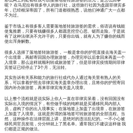
呢？ 在马尼拉有很多华人的旅行社，这些旅行社因为盘踞菲律宾多
年，已经根深蒂固了，所有门道都很熟悉，说他们神通广大一点都
不为过。
鉴于市场上有很多客人需要落地签转旅游签的需求，俗语说有钱能
使鬼推磨，只要有钱赚很多人都愿意挖空心思、铤而走险。于是就
有了这种法律决不允许干的，只要你出钱，就有人为了赚你的钱而
使出浑身解数。
很多人选择了落地签转旅游签， 一般是拿你的护照直接去海关盖一
个出境章，再邮寄回国办理旅游签，办理完毕以后拿回来再盖一个
入境章，那么这样就顺利转成旅游签了，但是菲律宾疫情期间菲律
宾签证已经停止了3个月，无法转。
其实告诉有关系和能力的旅行社或代办人通过海关里有熟人的关
系，可以拿着护照去菲律宾海关盖章办理出境，且将你的护照寄回
国内补办旅游签，再来菲律宾海关盖入境章。
以上整个流程就是说实际上你人一直在菲律宾呆着，没有回国没有
实际出入境的情况下，有些做手续的纯粹就是买通移民局内部人
员，虚构了你的出入境事实；在落地签上加盖了出境章，在旅游签
上加盖了入境章。这就是所谓的落地签可转旅游签的全部流程。当
然，这种操作在法律层面上讲，是绝对的违法乱纪的。一不小心被
移民局官员发现，分分钟就上了黑名单。通常我们不建议这样做 我
们都是正规的做法。