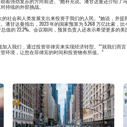
朝着强劲复苏的方向前进。”她补充说。潘甘达曼还介绍了马科斯
应对持续的外部挑战。
大的社会和人类发展支出来投资于我们的人民。”她说，并提
潘甘达曼指出，2023 年的国家预算为 5.268 万亿比索，
生产总值的 22.2%。会议期间，预算负责人还表示希望更多的
能加入我们，通过投资菲律宾来实现经济转型。”“就我们而
管环境，让您在菲律宾的时间和投资物有所值。”