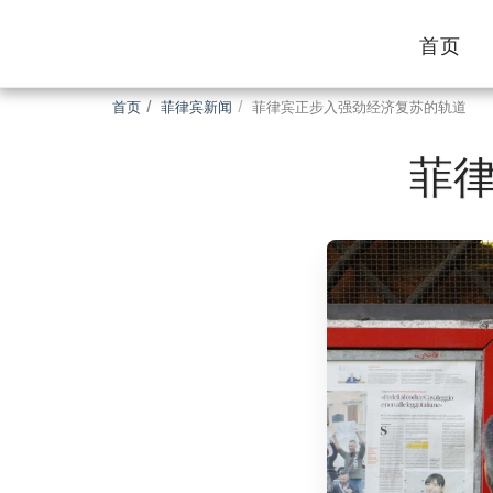
首页
首页
菲律宾新闻
菲律宾正步入强劲经济复苏的轨道
菲