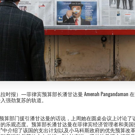
报）—菲律宾预算部长潘甘达曼 Amenah Pangandaman
步入强劲复苏的轨道。
”预算部门援引潘甘达曼的话说，上周她在圆桌会议上讨论了
的乐观态度。预算部长潘甘达曼在菲律宾经济管理者和美国投资
”中介绍了该国的支出计划以及小马科斯政府的优先预算改革