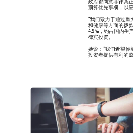
政府都同意菲律宾正
预算优先事项，以
“我们致力于通过重
和健康等方面的拨款。
4.9%，约占国内
律宾投资。
她说：“我们希望你
投资者提供有利的监