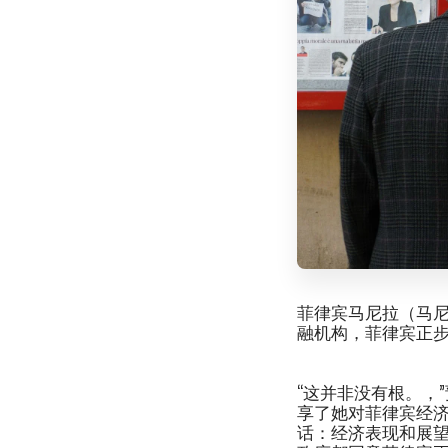
菲律宾马尼拉（马尼拉时
融机构，菲律宾正
“这并非没有根。，
享了她对菲律宾经济
话：经济表现和展望