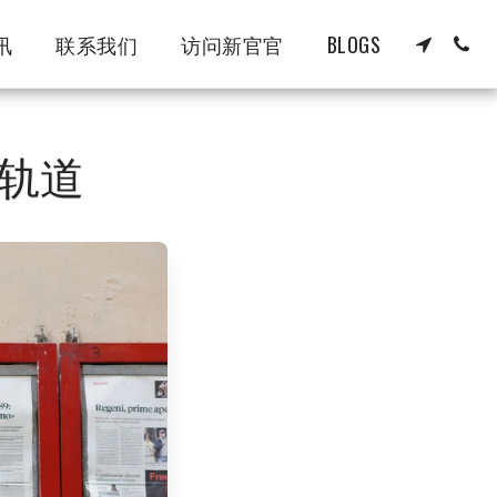
讯
联系我们
访问新官官
BLOGS
轨道