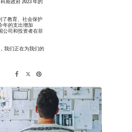
政府 2023 年的
到了教育、社会保护
比今年的支出增加
美国公司和投资者在菲
言，我们正在为我们的