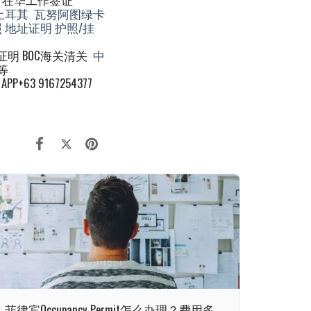
土耳其
瓦努阿图绿卡
照
地址证明
护照/挂
证明 BOC海关清关
中
等
 APP+63 9167254377
菲律宾Occupancy Permit怎么办理？费用多