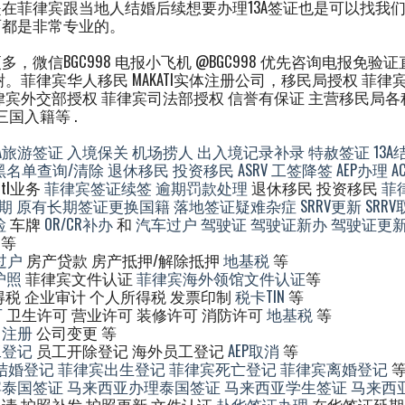
在菲律宾跟当地人结婚后续想要办理13A签证也是可以找我
面都是非常专业的。
，微信BGC998 电报小飞机 @BGC998 优先咨询电报免验
。菲律宾华人移民 MAKATI实体注册公司，移民局授权 菲律
律宾外交部授权 菲律宾司法部授权 信誉有保证 主营移民局
国入籍等 .
A旅游签证
入境保关
机场捞人
出入境记录补录
特赦签证
13
黑名单查询/清除
退休移民
投资移民
ASRV
工签降签
AEP办理
A
tl业务
菲律宾签证续签
逾期罚款处理
退休移民 投资移民
菲
期
原有长期签证更换国籍
落地签证疑难杂症
SRRV更新
SRR
检
车牌
OR/CR补办
和
汽车过户
驾驶证
驾驶证新办
驾驶证更
等
过户
房产贷款 房产抵押/解除抵押
地基税
等
护照
菲律宾文件认证
菲律宾海外领馆文件认证
等
得税 企业审计 个人所得税 发票印制
税卡TIN
等
可
卫生许可 营业许可 装修许可 消防许可
地基税
等
司注册
公司变更 等
工登记
员工开除登记 海外员工登记
AEP取消
等
结婚登记
菲律宾出生登记
菲律宾死亡登记
菲律宾离婚登记
宾泰国签证
马来西亚办理泰国签证
马来西亚学生签证
马来西
请 护照补发 护照更新 文件认证
赴华签证办理
在华签证延期