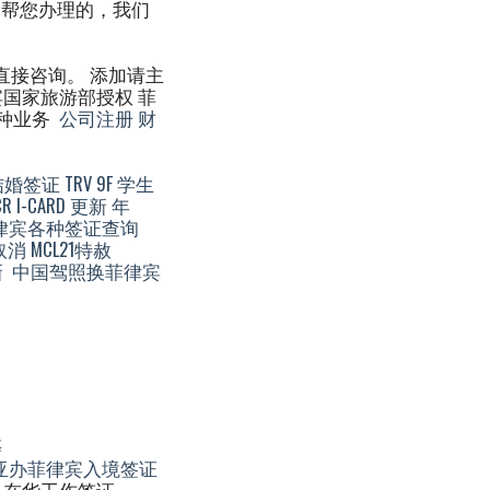
们帮您办理的，我们
证直接咨询。 添加请主
宾国家旅游部授权 菲
各种业务
公司注册
财
A结婚签证
TRV
9F 学生
CR I-CARD 更新
年
律宾各种签证查询
V取消
MCL21特赦
新
中国驾照换菲律宾
等
亚办菲律宾入境签证
 在华工作签证