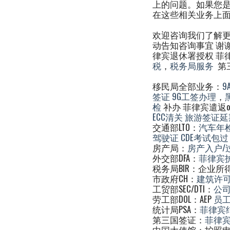
上的问题。如果您是
在这些相关业务上
欢迎咨询我们了解更多
动告知咨询事宜 谢谢
律宾退休署授权 菲
税
，
税务局服务
第三
移民局全部业务：
9
签证
9G工签办理
，
检
补办 菲律宾遣返o
ECC清关
旅游签证延
交通部LTO：
汽车年
驾驶证
CDE考试包过
房产局：
房产入户/
外交部DFA：
菲律宾
税务局BIR：企业所
市政府CH：
建筑许
工贸部SEC/DTI：
公
劳工部DOL：AEP
员
统计局PSA：
菲律宾
第三国签证：
菲律
中国大使馆：护照申