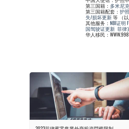
第三国籍：
多米尼
第三国籍配套：
护
失/损坏更新
等 （
其他服务：
NBI证明
国驾驶证更新
菲律
华人移民：WWW.998V
2023菲律賓零售業外商投資門檻限制