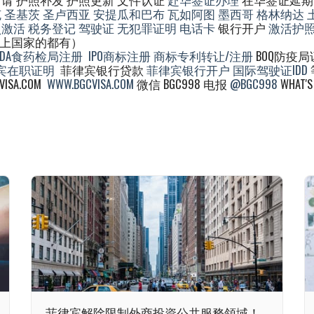
克
圣基茨
圣卢西亚
安提瓜和巴布
瓦如阿图
墨西哥
格林纳达
照激活
税务登记
驾驶证
无犯罪证明
电话卡
银行开户
激活护
以上国家的都有）
FDA食药检局注册
IPO商标注册
商标专利转让/注册
BOQ防疫局
宾在职证明
菲律宾银行贷款
菲律宾银行开户
国际驾驶证IDD
ISA.COM
WWW.BGCVISA.COM
微信 BGC998 电报
@BGC998
WHAT'S
菲律宾解除限制外商投資公共服務領域！