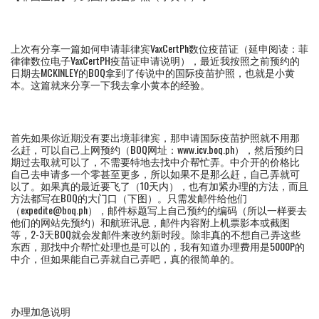
上次有分享一篇如何申请菲律宾VaxCertPh数位疫苗证（延申阅读：菲
律律数位电子VaxCertPH疫苗证申请说明），最近我按照之前预约的
日期去MCKINLEY的BOQ拿到了传说中的国际疫苗护照，也就是小黄
本。这篇就来分享一下我去拿小黄本的经验。
首先如果你近期没有要出境菲律宾，那申请国际疫苗护照就不用那
么赶，可以自己上网预约（BOQ网址：www.icv.boq.ph），然后预约日
期过去取就可以了，不需要特地去找中介帮忙弄。中介开的价格比
自己去申请多一个零甚至更多，所以如果不是那么赶，自己弄就可
以了。如果真的最近要飞了（10天内），也有加紧办理的方法，而且
方法都写在BOQ的大门口（下图）。只需发邮件给他们
（expedite@boq.ph），邮件标题写上自己预约的编码（所以一样要去
他们的网站先预约）和航班讯息，邮件内容附上机票影本或截图
等，2-3天BOQ就会发邮件来改约新时段。除非真的不想自己弄这些
东西，那找中介帮忙处理也是可以的，我有知道办理费用是5000P的
中介，但如果能自己弄就自己弄吧，真的很简单的。
办理加急说明