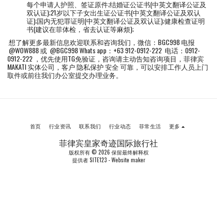
每个申请人护照、签证原件;结婚证公证书(中英文翻译公证及
双认证);21岁以下子女出生证公证书(中英文翻译公证及双认
证);国内无犯罪证明(中英文翻译公证及双认证);健康检查证明
书(建议在菲体检，省去认证等麻烦);
想了解更多最新信息欢迎联系和咨询我们，微信：BGC998 电报
@WOW888 或 @BGC998 Whats app：+63 912-0912-222 电话：0912-
0912-222 ，优先使用TG免验证，咨询请主动告知咨询项目，菲律宾
MAKATI 实体公司，客户 隐私保护 安全 可靠，可以安排工作人员上门
取件或前往我们办公室提交办理业务。
首页
行业资讯
联系我们
行业动态
菲常生活
更多
菲律宾皇家奇迹国际旅行社
版权所有 © 2026 保留最终解释权
提供者
SITE123
-
Website maker