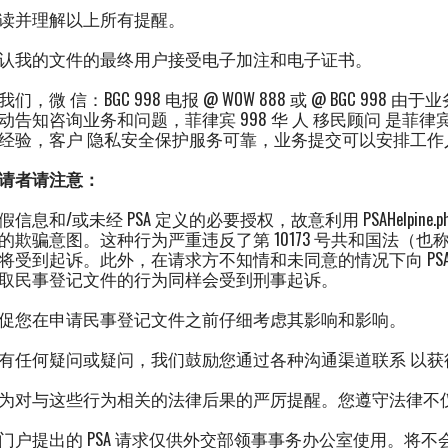
读并理解以上所有提醒。
认我的文件的最终用户接受电子加注和电子证书。
们，微 信：BGC 998 电报 @ WOW 888 或 @ BGC 
动告知咨询业务和问题，菲律宾 998 华 人 移民顾问 是菲律宾
经验，客户 隐私安全保护服务可靠，业务提交可以安排工作
请者请注意：
假信息和/或未经 PSA 定义的必要授权，故意利用 PSAHelpi
的欺骗意图。这种行为严重违反了第 10173 号共和国法（也称
将受到起诉。此外，在请求方不知情和未同意的情况下向 PSAHel
取民事登记文件的行为同样会受到刑事起诉。
促您在申请民事登记文件之前仔细考虑其影响和影响。
有任何疑问或疑问，我们鼓励您通过各种沟通渠道联系 以获
为对与这些行为相关的法律后果的严厉提醒。您遵守法律不
门户提出的 PSA 请求仅供外交部领事事务办公室使用。将不会