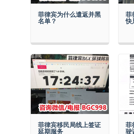
菲律宾为什么遣返并黑
菲
名单？
快
菲律宾移民局线上签证
菲
延期服务
驶