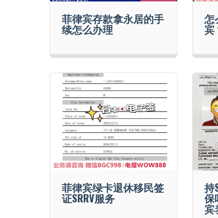
菲律宾存款拿永居的手
怎
续怎么办理
宾
菲律宾绿卡退休移民签
持
证SRRV服务
保
宾