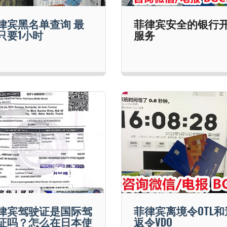
律宾黑名单查询 最
菲律宾安全的银行
只要1小时
服务
律宾驾驶证是国际驾
菲律宾离境令OTL和
证吗？怎么在日本使
返令VDO