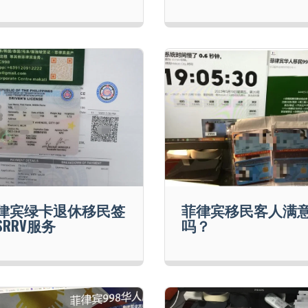
律宾绿卡退休移民签
菲律宾移民客人满
SRRV服务
吗？