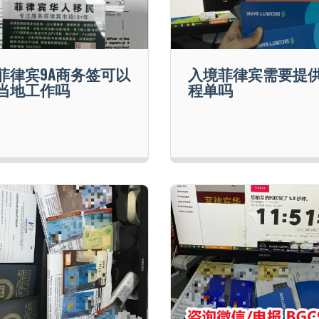
菲律宾9A商务签可以
入境菲律宾需要提
当地工作吗
程单吗