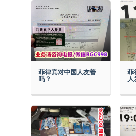
菲律宾对中国人友善
菲
吗？
人