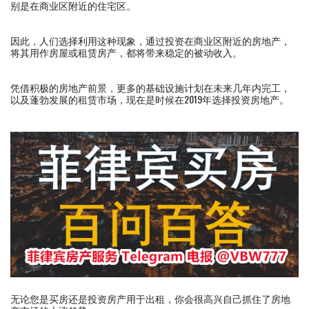
别是在商业区附近的住宅区。
因此，人们选择利用这种现象，通过投资在商业区附近的房地产，
将其用作房屋或租赁房产，都将带来稳定的被动收入。
凭借积极的房地产前景，更多的基础设施计划在未来几年内完工，
以及蓬勃发展的租赁市场，现在是时候在2019年选择投资房地产。
无论您是买房还是投资房产用于出租，你会很高兴自己抓住了房地