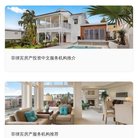
菲律宾房产投资中文服务机构推介
菲律宾房产服务机构推荐