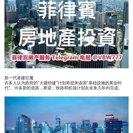
新一代基建狂魔
许多人认为政府的“大建特建”计划将迎来该国“基础设施的黄金时
代”。许多新的道路，桥梁，铁路和机场计划在未来几年内完成。