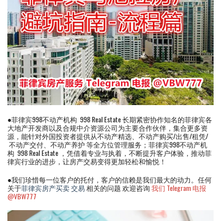
●菲律宾998不动产机构 998 Real Estate 长期紧密协作知名的菲律宾各
大地产开发商以及合规中介资源公司为主要合作伙伴，集合更多资
源，能针对外国投资者提供从不动产精选、不动产购买/出售/租凭/
不动产交付、不动产养护 等全方位管理服务；菲律宾998不动产机
构 998 Real Estate ，凭借着专业与执着，不断提升客户体验，推动菲
律宾行业的进步，让房产交易变得更加轻松和愉悦！
●我们珍惜每一位客户的托付，客户的信赖是我们最大的动力。任何
关于
菲律宾房产买卖 交易
相关的问题 欢迎咨询
我们 Telegram 电报
@VBW777