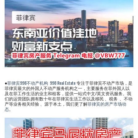
●
菲律宾998不动产机构
998 Real Estate
专注于菲律宾不动产市场，是
菲律宾最大的外国人不动产服务机构之一，主要服务在菲外国人以
及在菲工作生活的业主和租客，提供一站式中文/英文资讯服务。我
们的运营团队拥有数十年在菲律宾生活工作以及移民 、税务 、不动
产等业务相关经验 、源于本土，我们更了解
菲律宾的房产市场动
态
。