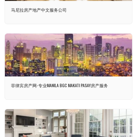
马尼拉房产地产中文服务公司
菲律宾房产网-专业MANILA BGC MAKATI PASAY房产服务