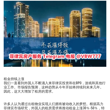
租金持续上涨
我们一直看到外国人不断涌入来菲律宾投资和在BPO，游戏和其他行
业工作。市场报告预测，这种趋势从今年开始将持续到未来几年。
因此，这大大增加了租房的需求。
许多人认为通过出租物业实现人们拥有被动收入的梦想。根据高力
菲律宾市场研究，外国人的租房需求将推动租金上涨30％-50％，特